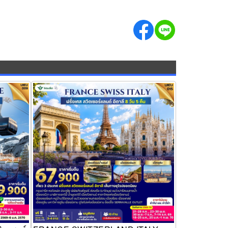
์แลนด์
FRANCE SWITZERLAND ITALY 8วัน 5คืน