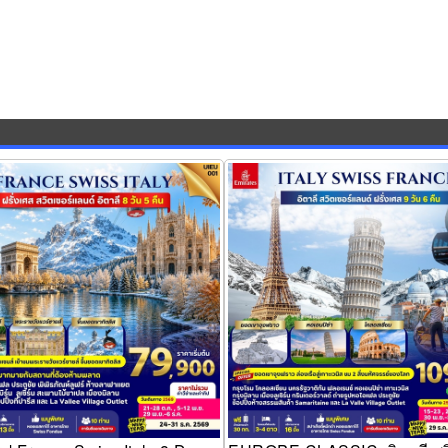
ป France Swiss Italy 8 Days
EUROPE CLASSIC อิตาลี สวิตเซอร
ฝรั่งเศส 9วัน 6คืน