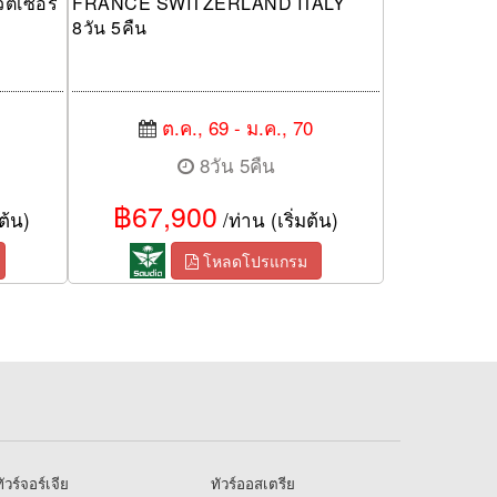
ตเซอร์
FRANCE SWITZERLAND ITALY
8วัน 5คืน
ต.ค., 69 - ม.ค., 70
8วัน 5คืน
฿67,900
ต้น)
/ท่าน (เริ่มต้น)
โหลดโปรแกรม
ัวร์จอร์เจีย
ทัวร์ออสเตรีย