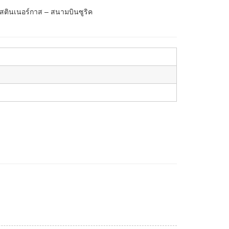
กัสตินเนอร์กาส – สนามบินซูริค