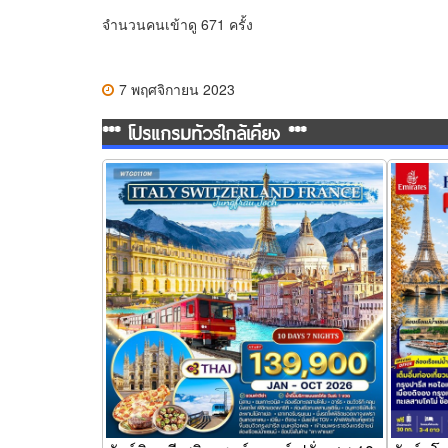
จำนวนคนเข้าดู 671 ครั้ง
7 พฤศจิกายน 2023
*** โปรแกรมทัวร์ใกล้เคียง ***
ทัวร์อิตาลี สวิตเซอร์แลนด์ ฝรั่งเศส 10 วัน 7
ทัวร์ยุโร
คืน (TG)