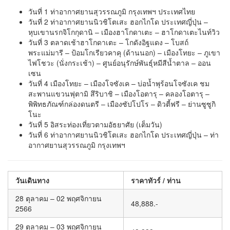
วันที่ 1 ท่าอากาศยานสุวรรณภูมิ กรุงเทพฯ ประเทศไทย
วันที่ 2 ท่าอากาศยานนิวชิโตเสะ ฮอกไกโด ประเทศญี่ปุ่น –
หุบเขานรกจิโกกุดานิ – เมืองฮาโกดาเตะ – ฮาโกดาเตะไนท์วิว
วันที่ 3 ตลาดเช้าฮาโกดาเตะ – โกดังอิฐแดง – โบสถ์
พระแม่มารี – ป้อมโกเรียวคาคุ (ด้านนอก) – เมืองโทยะ – ภูเขา
ไฟโชวะ (นั่งกระเช้า) – ศูนย์อนุรักษ์พันธุ์หมีสีน้ำตาล – ออน
เซน
วันที่ 4 เมืองโทยะ – เมืองโจซังเค – บ่อน้ำพุร้อนโจซังเค ชม
สะพานแขวนฟุตามิ สึริบาชิ – เมืองโอตารุ – คลองโอตารุ –
พิพิทธภัณฑ์กล่องดนตรี – เมืองซัปโปโร – ดิวตี้ฟรี – ย่านซูซูกิ
โนะ
วันที่ 5 อิสระท่องเที่ยวตามอัธยาศัย (เต็มวัน)
วันที่ 6 ท่าอากาศยานนิวชิโตเสะ ฮอกไกโด ประเทศญี่ปุ่น – ท่า
อากาศยานสุวรรณภูมิ กรุงเทพฯ
วันเดินทาง
ราคาทัวร์ / ท่าน
28 ตุลาคม – 02 พฤศจิกายน
48,888.-
2566
29 ตุลาคม – 03 พฤศจิกายน