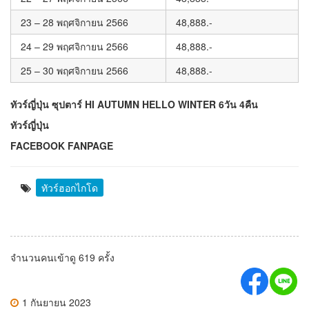
23 – 28 พฤศจิกายน 2566
48,888.-
24 – 29 พฤศจิกายน 2566
48,888.-
25 – 30 พฤศจิกายน 2566
48,888.-
ทัวร์ญี่ปุ่น ซุปตาร์ HI AUTUMN HELLO WINTER 6วัน 4คืน
ทัวร์ญี่ปุ่น
FACEBOOK FANPAGE
ทัวร์ฮอกไกโด
จำนวนคนเข้าดู 619 ครั้ง
1 กันยายน 2023