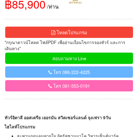
฿85,900
/ท่าน
โหลดโปรแกรม
*กรุณาดาวน์โหลด ไฟล์PDF เพื่ออ่านเงื่อนไขการจองทัวร์ และการ
เดินทาง*
สอบถามทาง Line
โทร 086-222-4225
โทร 081-553-0191
ทัวร์อิตาลี ออสเตรีย เยอรมัน สวิตเซอร์แลนด์ จุงเฟรา 9วัน
ไฮไลท์โปรแกรม
สะพานถอนลมหายใจ,จัตุรัสซานมาโค,วิหารเซ็นต์มาร์ค