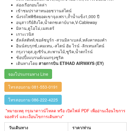
ล่องเรือกอนโดล่า
เข้าชมปราสาทนอยชวานสไตน์
นั่งรถไฟพิชิตยอดเขาจุงเฟรา,ถ้ำน้ำแข็ง1,000 ปี
อนุสาวรีย์สิงโต,น้ำตกชเตาบ์บาค,V-Cableway
มิลาน,ดูโอโม่,เมสเตร้
เกาะเวนิส
ฮัลล์สตัทท์,ซอล์ซบูร์ก -สวนมิลาเบลล์,หลังคาทองคำ
อินน์สบรุกซ์,เคมเทน,-สไตน์ อัม ไรน์ -ลิกเทนสไตน์
กรุงวาดุส,ลูเซิร์น,สะพานไม้,ซูริค,น้ำตกไรน์
ช้อปปิ้งแบรนด์เนมกรุงซูริค
เดินทางโดย
สายการบิน
ETIHAD AIRWAYS (EY)
จองโปรแกรมทาง Line
โทรสอบถาม 081-553-0191
โทรสอบถาม 086-222-4225
*หมายเหตุ กรุณาดาวน์โหลด หรือ เปิดไฟล์ PDF เพื่ออ่านเงื่อนไขการ
จองทัวร์ และเงื่อนไขการเดินทาง*
วันเดินทาง
ราคา/ท่าน