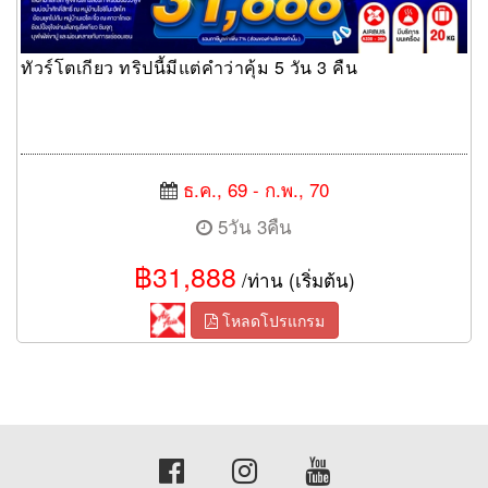
ทัวร์โตเกียว ทริปนี้มีแต่คำว่าคุ้ม 5 วัน 3 คืน
ธ.ค., 69 - ก.พ., 70
5วัน 3คืน
฿31,888
/ท่าน (เริ่มต้น)
โหลดโปรแกรม