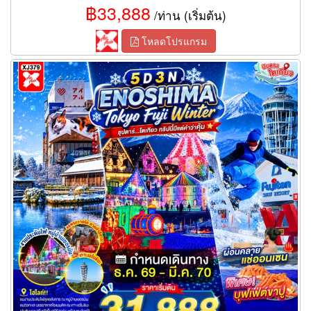
฿33,888
/ท่าน (เริ่มต้น)
โหลดโปรแกรม
ทัวร์โตเกียว ทริปนี้มีแต่คำว่าคุ้ม 5 วัน 3 คืน