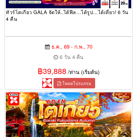
ทัวร์โตเกียว GALA จัดให้..ได้ฟีล…ได้รูป…ได้เที่ยว! 6 วัน
4 คืน
ธ.ค., 69 - ก.พ., 70
6 วัน 4 คืน
฿39,888
/ท่าน (เริ่มต้น)
โหลดโปรแกรม
ทัวร์โตเกียว ธรรมชาติฮีลใจ…ญี่ปุ่นฮีลความสุข 6 วัน 4 คืน