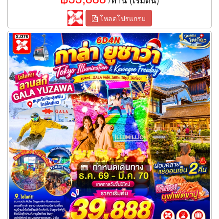
โหลดโปรแกรม
ทัวร์โตเกียว GALA จัดให้..ได้ฟีล…ได้รูป…ได้เที่ยว! 6 วัน 4 คืน