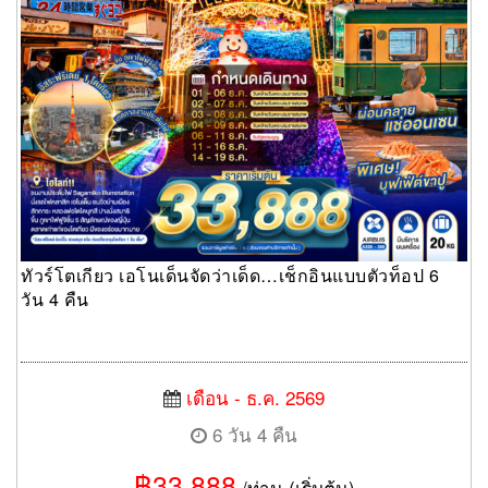
ทัวร์โตเกียว เอโนเด็นจัดว่าเด็ด…เช็กอินแบบตัวท็อป 6
วัน 4 คืน
เดือน - ธ.ค. 2569
6 วัน 4 คืน
฿33,888
/ท่าน (เริ่มต้น)