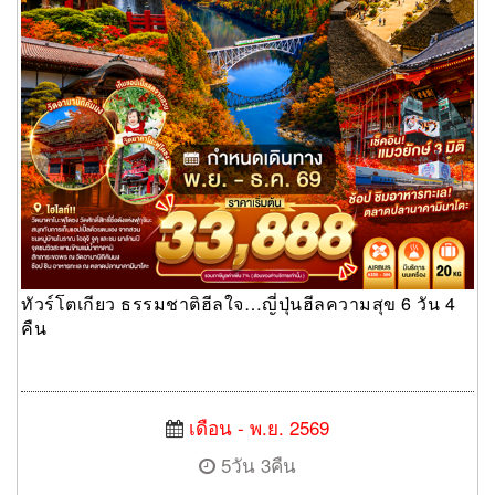
ทัวร์โตเกียว ธรรมชาติฮีลใจ…ญี่ปุ่นฮีลความสุข 6 วัน 4
คืน
เดือน - พ.ย. 2569
5วัน 3คืน