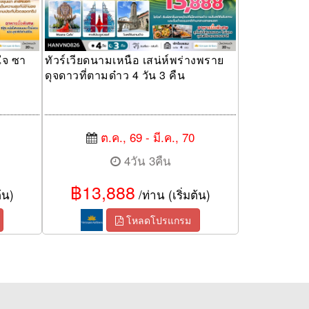
ใจ ซา
ทัวร์เวียดนามเหนือ เสน่ห์พร่างพราย
ดุจดาวที่ตามด๋าว 4 วัน 3 คืน
ต.ค., 69 - มี.ค., 70
4วัน 3คืน
฿13,888
้น)
/ท่าน (เริ่มต้น)
โหลดโปรแกรม