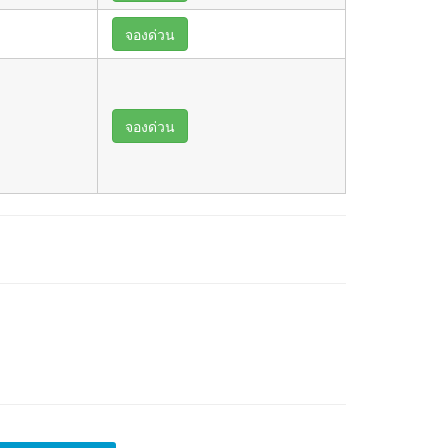
จองด่วน
จองด่วน