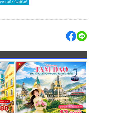
นามเหนือ นิงห์บิงห์
ปาใกล้
ทัวร์เวียดนามเหนือ เสน่ห์พร่างพรายดุจดาวที่
ตามด๋าว 4 วัน 3 คืน