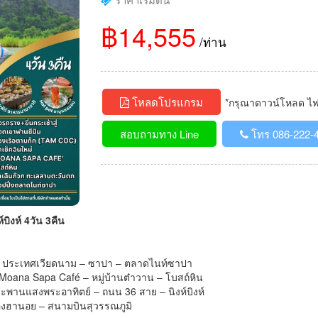
฿14,555
/ท่าน
โหลดโปรแกรม
*กรุณาดาวน์โหลด ไฟล์
สอบถามทาง Line
โทร 086-222-
ิงห์ 4วัน 3คืน
อย ประเทศเวียดนาม – ซาปา – ตลาดไนท์ซาปา
– Moana Sapa Café – หมู่บ้านต๋าวาน – โบสถ์หิน
 สะพานแสงพระอาทิตย์ – ถนน 36 สาย – นิงห์บิงห์
มืองฮานอย – สนามบินสุวรรณภูมิ