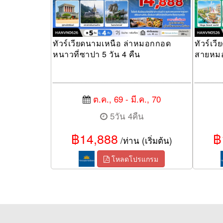
ทัวร์เวียดนามเหนือ ล่าหมอกกอด
ทัวร์เว
หนาวที่ซาปา 5 วัน 4 คืน
สายหมอก
ต.ค., 69 - มี.ค., 70
5วัน 4คืน
฿14,888
฿
/ท่าน (เริ่มต้น)
โหลดโปรแกรม