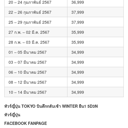
20 – 24 กุมภาพันธ์ 2567
36,999
22 – 26 กุมภาพันธ์ 2567
37,999
25 – 29 กุมภาพันธ์ 2567
37,999
27 ก.พ. – 02 มี.ค. 2567
35,999
28 ก.พ. – 03 มี.ค. 2567
35,999
01 – 05 มีนาคม 2567
34,999
03 – 07 มีนาคม 2567
34,999
06 – 10 มีนาคม 2567
34,999
08 – 12 มีนาคม 2567
34,999
10 – 14 มีนาคม 2567
34,999
ทัวร์ญี่ปุ่น TOKYO บินดึกกลับเช้า WINTER ยืน1 5D3N
ทัวร์ญี่ปุ่น
FACEBOOK FANPAGE