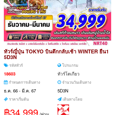
ทัวร์ญี่ปุ่น TOKYO บินดึกกลับเช้า WINTER ยืน1
5D3N
รหัสทัวร์
โปรแกรม
ทัวร์โตเกียว
18603
กำหนดการเดินทาง
จำนวนวันเดินทาง
ธ.ค. 66 - มี.ค. 67
5D3N
ราคาเริ่มต้น
เดินทางโดย
฿34,999
/ท่าน